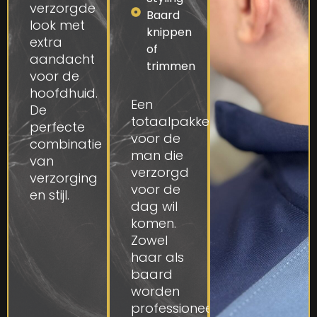
verzorgde
Baard
look met
knippen
extra
of
aandacht
trimmen
voor de
hoofdhuid.
Een
De
totaalpakket
perfecte
voor de
combinatie
man die
van
verzorgd
verzorging
voor de
en stijl.
dag wil
komen.
Zowel
haar als
baard
worden
professioneel